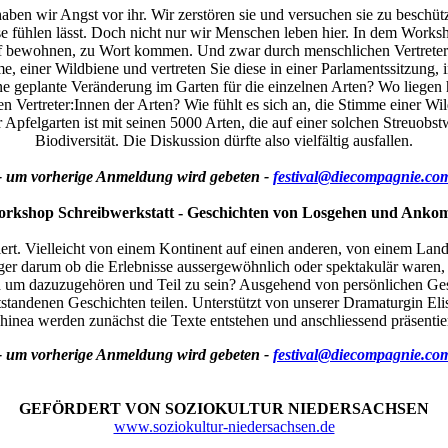
en wir Angst vor ihr. Wir zerstören sie und versuchen sie zu beschütz
se fühlen lässt. Doch nicht nur wir Menschen leben hier. In dem Works
 bewohnen, zu Wort kommen. Und zwar durch menschlichen VertreterInne
me, einer Wildbiene und vertreten Sie diese in einer Parlamentssitzung
ine geplante Veränderung im Garten für die einzelnen Arten? Wo liegen
n Vertreter:Innen der Arten? Wie fühlt es sich an, die Stimme einer Wi
pfelgarten ist mit seinen 5000 Arten, die auf einer solchen Streuobs
Biodiversität. Die Diskussion dürfte also vielfältig ausfallen.
- um vorherige Anmeldung wird gebeten -
festival@diecompagnie.co
rkshop Schreibwerkstatt - Geschichten von Losgehen und Ank
iert. Vielleicht von einem Kontinent auf einen anderen, von einem Land 
er darum ob die Erlebnisse aussergewöhnlich oder spektakulär waren, u
 um dazuzugehören und Teil zu sein? Ausgehend von persönlichen Gesc
standenen Geschichten teilen. Unterstützt von unserer Dramaturgin E
hinea werden zunächst die Texte entstehen und anschliessend präsentier
- um vorherige Anmeldung wird gebeten -
festival@diecompagnie.co
GEFÖRDERT VON SOZIOKULTUR NIEDERSACHSEN
www.soziokultur-niedersachsen.de