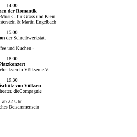
14.00
en der Romantik
Musik - für Gross und Klein
nterstein & Martin Engelbach
15.00
ion
der Schreibwerkstatt
ffee und Kuchen -
18.00
Platzkonzert
r Musikverein Völksen e.V.
19.30
ischütz von Völksen
eater, dieCompagnie
ab 22 Uhr
iches Beisammensein