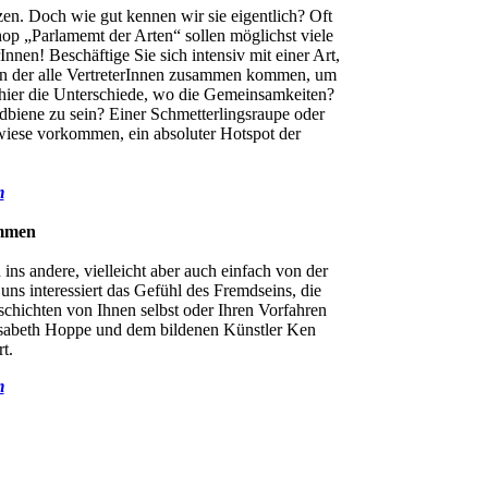
en. Doch wie gut kennen wir sie eigentlich? Oft
hop „Parlamemt der Arten“ sollen möglichst viele
n! Beschäftige Sie sich intensiv mit einer Art,
, in der alle VertreterInnen zusammen kommen, um
 hier die Unterschiede, wo die Gemeinsamkeiten?
ldbiene zu sein? Einer Schmetterlingsraupe oder
twiese vorkommen, ein absoluter Hotspot der
m
ommen
ins andere, vielleicht aber auch einfach von der
ns interessiert das Gefühl des Fremdseins, die
hichten von Ihnen selbst oder Ihren Vorfahren
lisabeth Hoppe und dem bildenen Künstler Ken
t.
m