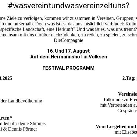
#wasvereintundwasvereinzeltuns?
e Ziele zu verfolgen, kommen wir zusammen in Vereinen, Gruppen, v
b und außerhalb. Doch was ist es, das uns tatsächlich verbindet: Kultu
spezifische Landschaft, eine Herkunft? Und was ist es, was uns trennt?
gemeinsam mit uns darüber nachzudenken, zu reden, zu spielen, zu schr
DieCompagnie
16. Und 17. August
Auf dem Hermannshof in Völksen
FESTIVAL PROGRAMM
8.2025
2.Tag:
Vereinsl
Talkrunde zu Fre
 der Landbevölkerung
mit Vertretenden a
Gesprächs
Arten*
d leih ihr deine Stimme.
Vom Losgehen un
i & Dennis Pörtner
mit Elisab