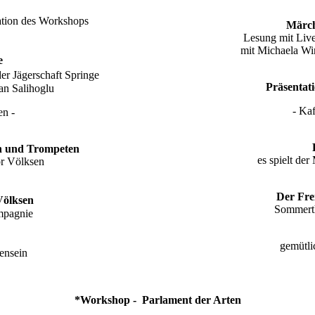
ation des Workshops
Märch
Lesung mit Live
mit Michaela Wi
e
der Jägerschaft Springe
Präsentat
an Salihoglu
- Ka
en -
en und Trompeten
es spielt de
r Völksen
Der Fre
 Völksen
Sommerth
mpagnie
gemütl
ensein
*Workshop - Parlament der Arten