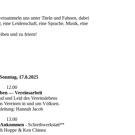
ersammeln uns unter Titeln und Fahnen, dabei
r, eine Leidenschaft, eine Sprache, Musik, eine
eiben und zu feiern!
 Sonntag, 17.8.2025
12.00
eben — Vereinsarbeit
ud und Leid des Vereinslebens
us Vereinen in und um Völksen.
leitung: Hannah Jacob
13.00
d Ankommen
- Schreibwerkstatt**
eth Hoppe & Ken Chinea