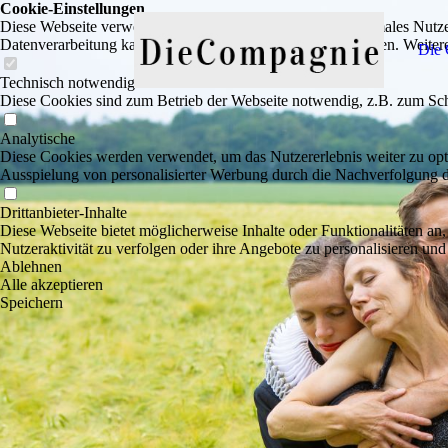
Cookie-Einstellungen
Diese Webseite verwendet Cookies, um Besuchern ein optimales Nutzerer
Datenverarbeitung kann dann auch in einem Drittland erfolgen. Weiter
Die
Technisch notwendige
Diese Cookies sind zum Betrieb der Webseite notwendig, z.B. zum Sch
Analytische
Diese Cookies werden verwendet, um das Nutzererlebnis weiter zu optim
Ausspielung von personalisierter Werbung durch die Nachverfolgung de
Drittanbieter-Inhalte
Diese Webseite bietet möglicherweise Inhalte oder Funktionalitäten an,
Nutzeraktivität zu verfolgen oder ihre Angebote zu personalisieren und
Ablehnen
Alle akzeptieren
Speichern