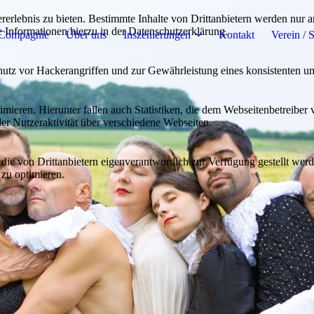
lebnis zu bieten. Bestimmte Inhalte von Drittanbietern werden nur ang
e Informationen hierzu in der Datenschutzerklärung.
 Compagnie
Über uns
Inszenierungen
Kontakt
Verein / 
utz vor Hackerangriffen und zur Gewährleistung eines konsistenten un
ieren. Hierunter fallen auch Statistiken, die dem Webseitenbetreiber v
r Nutzeraktivität über verschiedene Webseiten.
 die von Drittanbietern eigenverantwortlich zur Verfügung gestellt wer
 zu optimieren.