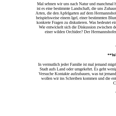
Mal sehnen wir uns nach Natur und manchmal hab
ist es eine bestimmte Landschaft, die uns Zuhau
Arten, die den Apfelgarten auf dem Hermannshof
beispielsweise einem Igel, einer bestimmten Blu
konkrete Fragen zu diskutieren. Was bedeutet e
Wie entwickelt sich die Diskussion zwischen de
einer wilden Orchidee? Der Hermannshofer A
**Wo
In vermutlich jeder Familie ist mal jemand migr
Stadt aufs Land oder umgekehrt. Es geht wenig
Versuche Kontakte aufzubauen, was tut jemand
wollen wir ins Schreiben kommen und die ent
C